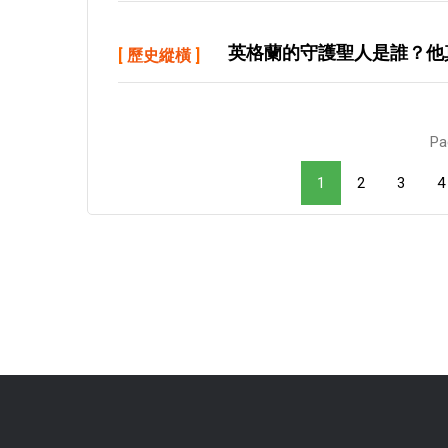
英格蘭的守護聖人是誰？他
[
歷史縱橫
]
Pa
1
2
3
4