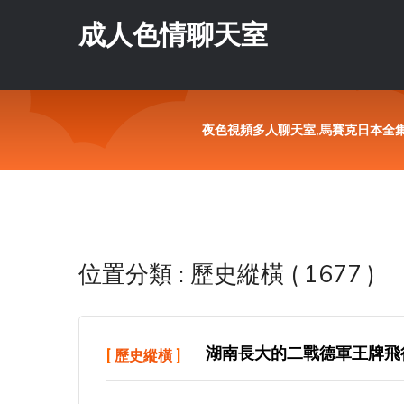
成人色情聊天室
夜色視頻多人聊天室,馬賽克日本全集,
位置分類 : 歷史縱橫 ( 1677 )
湖南長大的二戰德軍王牌飛行
[
歷史縱橫
]