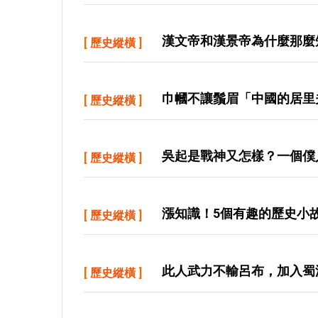
漢文帝和漢景帝為什麼那麼
[
歷史縱橫
]
巾幗不讓鬚眉「中國的居里
[
歷史縱橫
]
吳起是戰神又怎樣？一個僕
[
歷史縱橫
]
漲知識！5個有趣的歷史小
[
歷史縱橫
]
此人武力不輸呂布，加入蜀
[
歷史縱橫
]