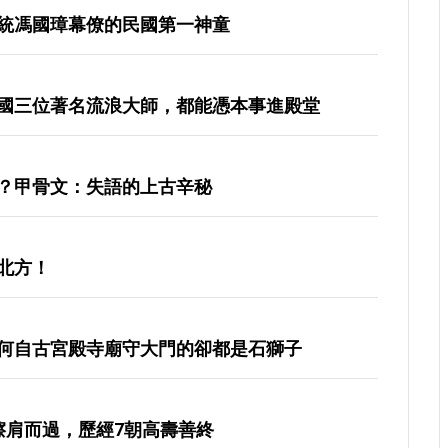
統馮國璋幕僚的民國第一神童
國三位著名流浪大師，都能憑本事進殿堂
？甲骨文：失語的上古辛秘
北方！
何自古宮殿寺廟守大門的卻都是石獅子
擦肩而過，歷經7朝高壽善終