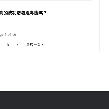
真的成功屠殺過毒龍嗎？
ge 1 of 56
5
»
最後一頁 »