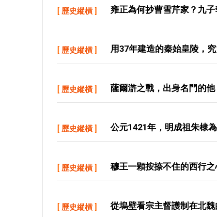
雍正為何抄曹雪芹家？九子
[
歷史縱橫
]
用37年建造的秦始皇陵，
[
歷史縱橫
]
薩爾滸之戰，出身名門的他
[
歷史縱橫
]
公元1421年，明成祖朱棣
[
歷史縱橫
]
穆王一顆按捺不住的西行之
[
歷史縱橫
]
從塢壁看宗主督護制在北魏
[
歷史縱橫
]