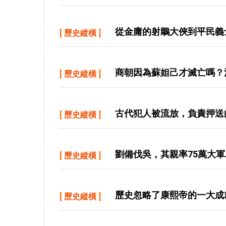
從金庸的射鵰大俠到平民義
[
歷史縱橫
]
商朝因為蘇妲己才滅亡嗎？
[
歷史縱橫
]
古代犯人被流放，負責押送
[
歷史縱橫
]
劉備伐吳，其親率75萬大
[
歷史縱橫
]
歷史忽略了康熙帝的一大成
[
歷史縱橫
]