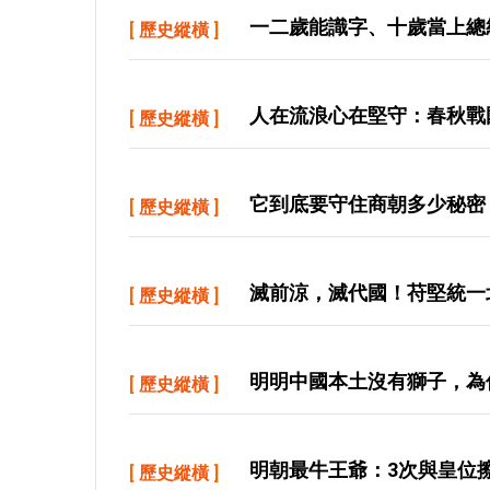
一二歲能識字、十歲當上總
[
歷史縱橫
]
人在流浪心在堅守：春秋戰
[
歷史縱橫
]
它到底要守住商朝多少秘密
[
歷史縱橫
]
滅前涼，滅代國！苻堅統一
[
歷史縱橫
]
明明中國本土沒有獅子，為
[
歷史縱橫
]
明朝最牛王爺：3次與皇位
[
歷史縱橫
]