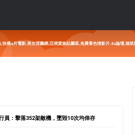
快播a片電影,美女淫圖網,亞洲貴族貼圖區,免費看色情影片,4u論壇,搞笑影
員：擊落352架敵機，墜毀10次均倖存